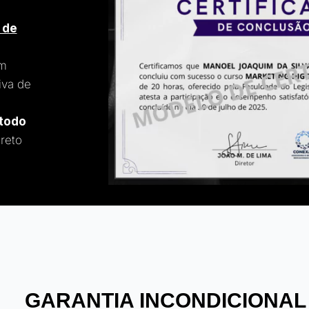
 de
um
iva de
 todo
reto
GARANTIA INCONDICIONAL 