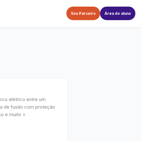
Sou Parceiro
Área do aluno
co elétrico entre um
ça de fusão com proteção
so e muito +