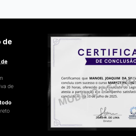
o de
 de
um
iva de
 todo
reto